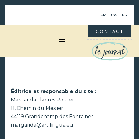
FR
CA
ES
CONTACT
le journal
Éditrice et responsable du site :
Margarida Llabrés Rotger
11, Chemin du Meslier
44119 Grandchamp des Fontaines
margarida@artilingua.eu