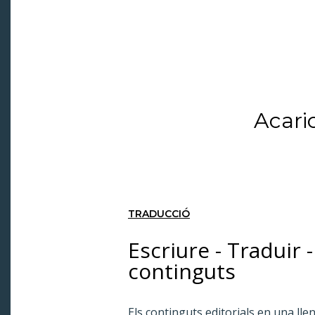
Acari
TRADUCCIÓ
Escriure - Traduir 
continguts
Els continguts editorials en una l