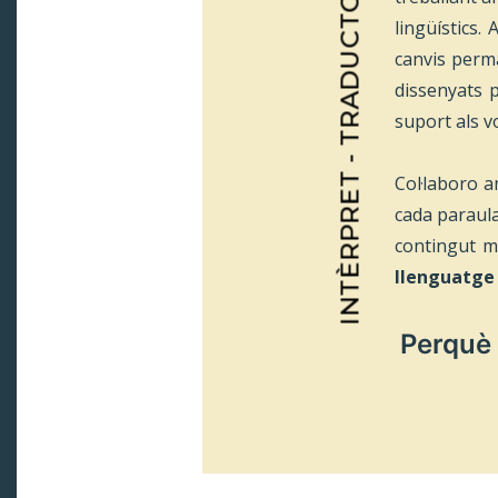
INTÈRPRET - TRADUCTORA
lingüístics
canvis perma
dissenyats 
suport als 
Col·laboro 
cada paraula
contingut mu
llenguatge 
Perquè 