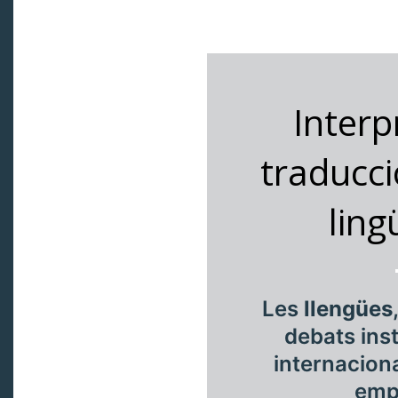
Interp
traducci
ling
Les
llengües
debats inst
internaciona
emp