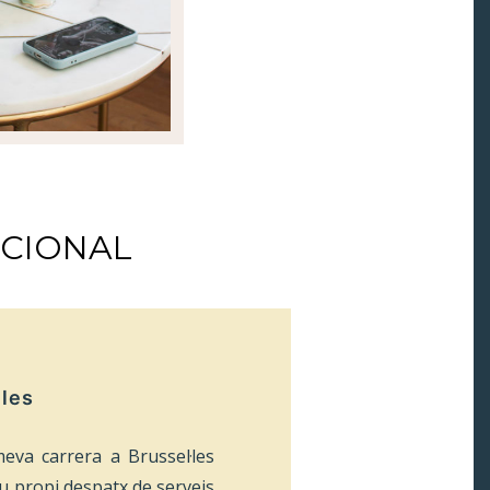
ACIONAL
ules
eva carrera a Brussel·les
eu propi despatx de serveis