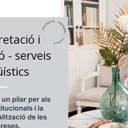
retació i
ó - serveis
üístics
, un pilar per als
itucionals i la
lització de les
reses.