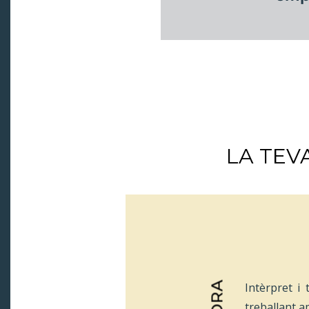
LA TEV
Intèrpret i
treballant a