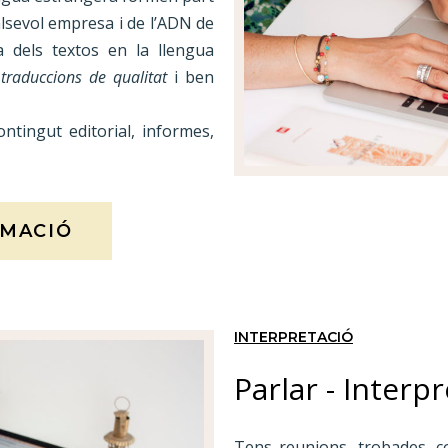
alsevol empresa i de l’ADN de
a dels textos en la llengua
r
traduccions de qualitat
i ben
ntingut editorial, informes,
RMACIÓ
INTERPRETACIÓ
Parlar - Interp
Tens reunions, trobades, co