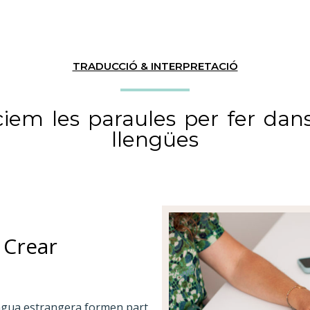
TRADUCCIÓ & INTERPRETACIÓ
ciem les paraules per fer dans
llengües
- Crear
lengua estrangera formen part