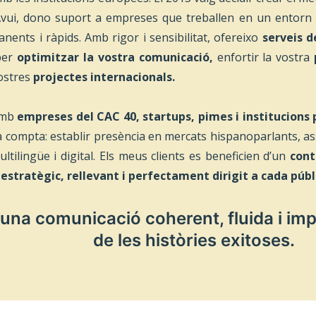
. Avui, dono suport a empreses que treballen en un entorn 
nents i ràpids. Amb rigor i sensibilitat, ofereixo
serveis d
per
optimitzar la vostra comunicació,
enfortir la vostra
vostres
projectes internacionals.
amb
empreses del CAC 40, startups, pimes i institucions
 compta: establir presència en mercats hispanoparlants, ass
ltilingüe i digital. Els meus clients es beneficien d’un
cont
estratègic, rellevant i perfectament dirigit a cada públ
una comunicació coherent, fluida i imp
de les històries exitoses.