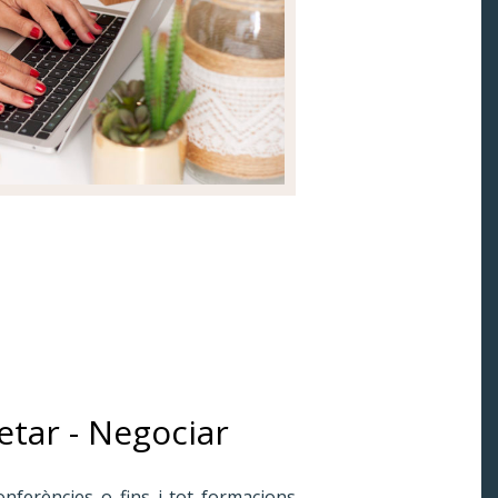
retar - Negociar
nferències o fins i tot formacions