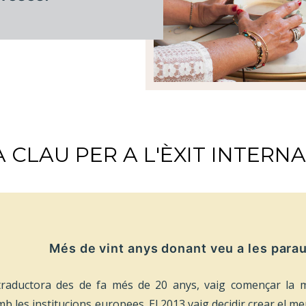
A CLAU PER A L'ÈXIT INTERN
Més de vint anys donant veu a les para
 traductora des de fa més de 20 anys, vaig començar la m
mb les institucions europees. El 2013 vaig decidir crear el m