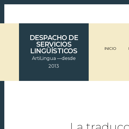
DESPACHO DE
SERVICIOS
portfolio
INICIO
LINGÜÍSTICOS
ArtiLingua —desde
2013
La traducc